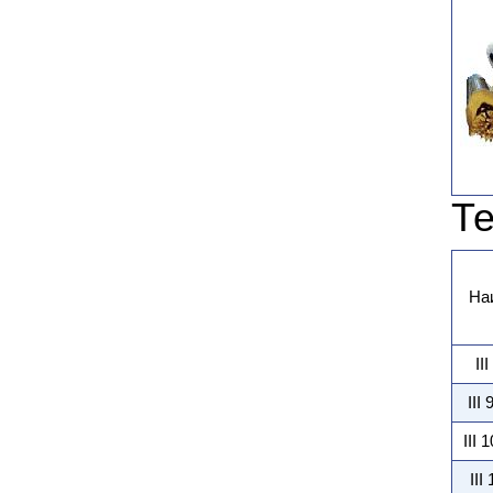
Те
На
II
III
III 
III