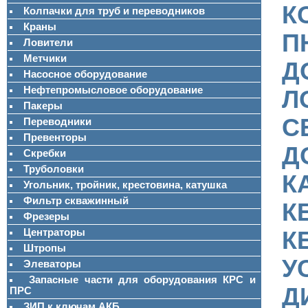
К
Колпачки для труб и переводников
Краны
П
Ловители
Метчики
Д
Насосное оборудование
Нефтепромысловое оборудование
Л
Пакеры
С
Переводники
Превенторы
Д
Скребки
Труболовки
К
Угольник, тройник, крестовина, катушка
Фильтр скважинный
К
Фрезеры
Центраторы
К
Штропы
У
Элеваторы
Запасные части для оборудования КРС и
Д
ПРС
ЗИП к ключам АКБ