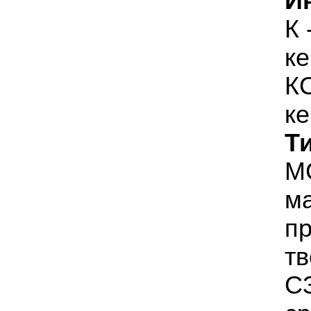
И
К 
к
КС
к
Т
МС
м
п
тв
СЗ