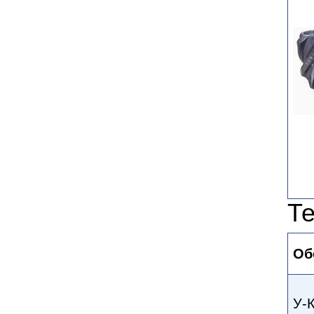
Те
Об
У-