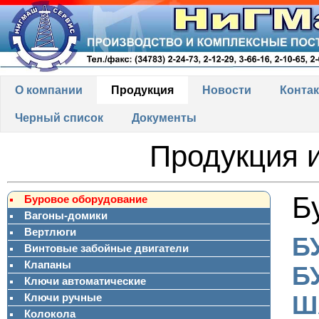
О компании
Продукция
Новости
Конта
Черный список
Документы
Продукция и
Б
Буровое оборудование
Вагоны-домики
Вертлюги
Б
Винтовые забойные двигатели
Клапаны
Б
Ключи автоматические
Ш
Ключи ручные
Колокола