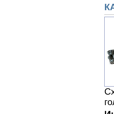
К
С
го