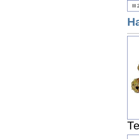
III
Н
Те