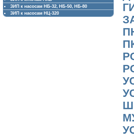
Г
ЗИП к насосам НБ-32, НБ-50, НБ-80
ЗИП к насосам НЦ-320
З
П
П
Р
Р
У
У
Ш
М
У