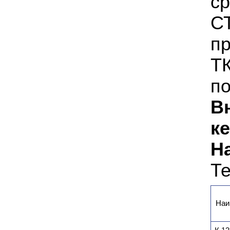
ср
СТ
п
ТК
по
В
ке
Н
Те
Наи