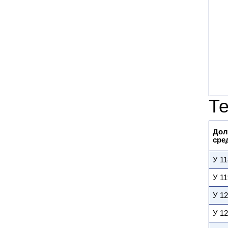
Те
Дол
сре
У 11
У 1
У 12
У 12