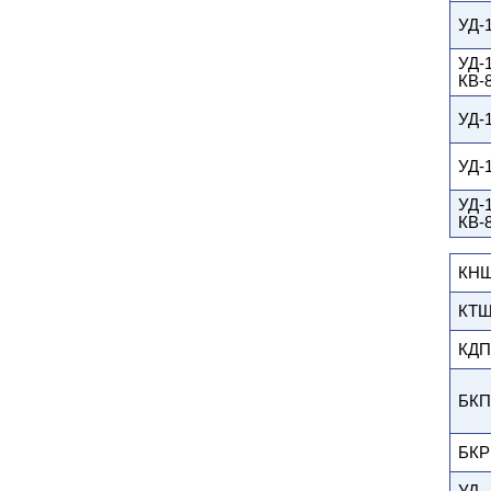
УД-
УД-1
КВ-
УД-
УД-
УД-1
КВ-
КН
КТ
КДП
БК
БКР